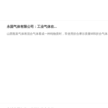
永固气体有限公司：工业气体在...
山西瓶装气体将混合气体看成一种纯物质时，常使用折合摩尔质量Μ和折合气体..