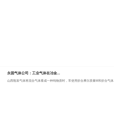
永固气体公司：工业气体在冶金...
山西瓶装气体将混合气体看成一种纯物质时，常使用折合摩尔质量Μ和折合气体..