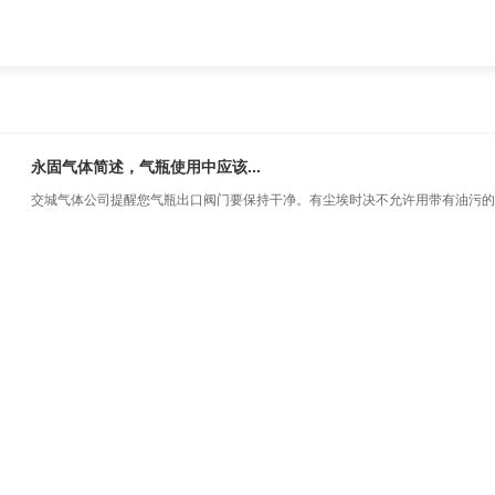
永固气体简述，气瓶使用中应该...
交城气体公司提醒您气瓶出口阀门要保持干净。有尘埃时决不允许用带有油污的..